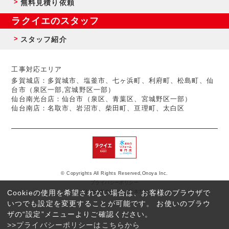
無料見積り依頼
ラクイエのスタッフ
スタッフ紹介
工事対応エリア
多賀城店：多賀城市、塩釜市、七ヶ浜町、利府町、松島町、仙
台市（泉区一部,宮城野区一部）
仙台南光台店：仙台市（泉区、青葉区、宮城野区一部）
仙台南店：名取市、岩沼市、柴田町、亘理町、太白区
© Copyrights All Rights Reserved,Onoya Inc.
プライバシーポリシー
Cookieの使用を希望されない場合は、お客様のブラウザで
反社会的勢力に対する基本方針
いつでも設定を変更することが可能です。 お使いのブラウ
ザの“設定”メニューよりご確認ください。
>>プライバシーポリシーはこちらから