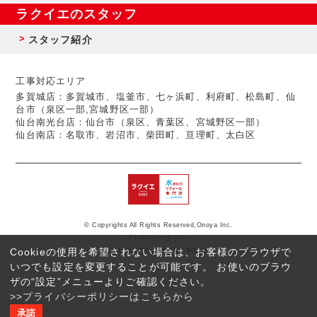
ラクイエのスタッフ
スタッフ紹介
工事対応エリア
多賀城店：多賀城市、塩釜市、七ヶ浜町、利府町、松島町、仙
台市（泉区一部,宮城野区一部）
仙台南光台店：仙台市（泉区、青葉区、宮城野区一部）
仙台南店：名取市、岩沼市、柴田町、亘理町、太白区
© Copyrights All Rights Reserved,Onoya Inc.
プライバシーポリシー
Cookieの使用を希望されない場合は、お客様のブラウザで
反社会的勢力に対する基本方針
いつでも設定を変更することが可能です。 お使いのブラウ
ザの“設定”メニューよりご確認ください。
>>プライバシーポリシーはこちらから
承諾