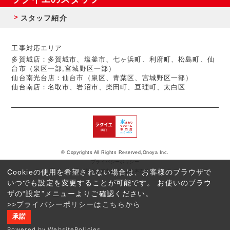
スタッフ紹介
工事対応エリア
多賀城店：多賀城市、塩釜市、七ヶ浜町、利府町、松島町、仙
台市（泉区一部,宮城野区一部）
仙台南光台店：仙台市（泉区、青葉区、宮城野区一部）
仙台南店：名取市、岩沼市、柴田町、亘理町、太白区
© Copyrights All Rights Reserved,Onoya Inc.
プライバシーポリシー
Cookieの使用を希望されない場合は、お客様のブラウザで
反社会的勢力に対する基本方針
いつでも設定を変更することが可能です。 お使いのブラウ
ザの“設定”メニューよりご確認ください。
>>プライバシーポリシーはこちらから
承諾
Powered by WebsitePolicies