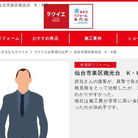
 仙台市泉区南光台 K・K様
リフォーム
おすすめ商品
施工事例
ショ
をするならラクイエ
ラクイエお客様のお声
仙台市泉区南光台 K・K様
給湯器リフォーム
仙台市泉区南光台 K・
担当さんの接客が、真摯で良
相見積をとって比較したが、
わかりやすかった。
他社は施工費が非常に高い金
ったのが決め手です。