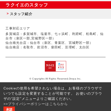
ラクイエのスタッフ
スタッフ紹介
工事対応エリア
多賀城店：多賀城市、塩釜市、七ヶ浜町、利府町、松島町、仙
台市（泉区一部,宮城野区一部）
仙台南光台店：仙台市（泉区、青葉区、宮城野区一部）
仙台南店：名取市、岩沼市、柴田町、亘理町、太白区
© Copyrights All Rights Reserved,Onoya Inc.
プライバシーポリシー
Cookieの使用を希望されない場合は、お客様のブラウザで
反社会的勢力に対する基本方針
いつでも設定を変更することが可能です。 お使いのブラウ
ザの“設定”メニューよりご確認ください。
>>プライバシーポリシーはこちらから
承諾