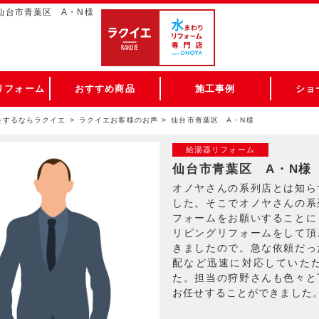
仙台市青葉区 A・N様
リフォーム
おすすめ商品
施工事例
ショ
をするならラクイエ
ラクイエお客様のお声
仙台市青葉区 A・N様
給湯器リフォーム
仙台市青葉区 A・N様
オノヤさんの系列店とは知ら
した。そこでオノヤさんの系
フォームをお願いすることに
リビングリフォームをして頂
きましたので。急な依頼だっ
配など迅速に対応していた
た。担当の狩野さんも色々と
お任せすることができました