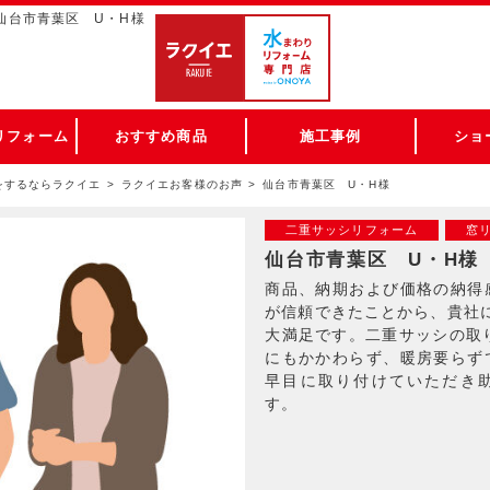
 仙台市青葉区 U・H様
リフォーム
おすすめ商品
施工事例
ショ
をするならラクイエ
ラクイエお客様のお声
仙台市青葉区 U・H様
二重サッシリフォーム
窓
仙台市青葉区 U・H様
商品、納期および価格の納得
が信頼できたことから、貴社
大満足です。二重サッシの取り
にもかかわらず、暖房要らず
早目に取り付けていただき
す。