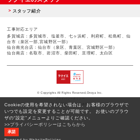
スタッフ紹介
工事対応エリア
多賀城店：多賀城市、塩釜市、七ヶ浜町、利府町、松島町、仙
台市（泉区一部,宮城野区一部）
仙台南光台店：仙台市（泉区、青葉区、宮城野区一部）
仙台南店：名取市、岩沼市、柴田町、亘理町、太白区
© Copyrights All Rights Reserved,Onoya Inc.
プライバシーポリシー
Cookieの使用を希望されない場合は、お客様のブラウザで
反社会的勢力に対する基本方針
いつでも設定を変更することが可能です。 お使いのブラウ
ザの“設定”メニューよりご確認ください。
>>プライバシーポリシーはこちらから
承諾
Powered by WebsitePolicies