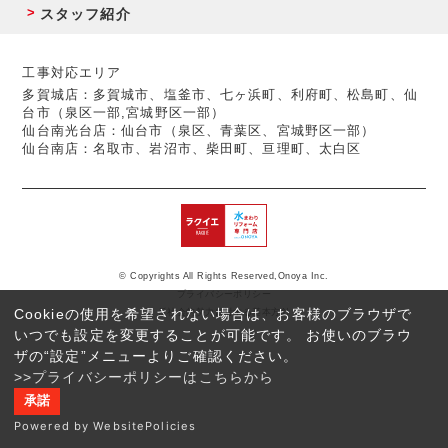
スタッフ紹介
工事対応エリア
多賀城店：多賀城市、塩釜市、七ヶ浜町、利府町、松島町、仙
台市（泉区一部,宮城野区一部）
仙台南光台店：仙台市（泉区、青葉区、宮城野区一部）
仙台南店：名取市、岩沼市、柴田町、亘理町、太白区
© Copyrights All Rights Reserved,Onoya Inc.
プライバシーポリシー
Cookieの使用を希望されない場合は、お客様のブラウザで
反社会的勢力に対する基本方針
いつでも設定を変更することが可能です。 お使いのブラウ
ザの“設定”メニューよりご確認ください。
>>プライバシーポリシーはこちらから
承諾
Powered by WebsitePolicies