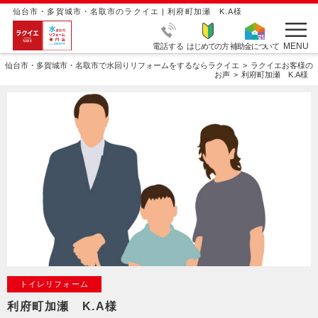
仙台市・多賀城市・名取市のラクイエ | 利府町加瀬 K.A様
MENU
電話する
はじめての方
補助金について
仙台市・多賀城市・名取市で水回りリフォームをするならラクイエ
ラクイエお客様の
お声
利府町加瀬 K.A様
トイレリフォーム
利府町加瀬 K.A様