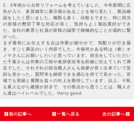
2、3年前から台所リフォームを考えていました。今年新聞に広
告が入り、多賀城市に展示場があることを知り見たく、製品確
認をしたく思いました。種類も多く、比較もできた。特に担当
の皆様の懇切丁寧な対応が良く、気持ちよく製品選択ができ
た。会社の教育と社員の皆様の誠実で積極的なことが成約に繋
がった。
まず最初にお伝えする点は作業が細やかで、気配りが行き届
き、すごく満足のいく内容でした。今後何かある時は（株）オ
ノヤさんにお願いしたいと思っています。担当をしていただい
た千葉さんは作業の工程や進捗状況等を的確に伝えてくれて満
足でした。それぞれの担当職人さんも挨拶が良く出来ていて笑
顔も良かった。質問等も納得できる感心を持てて良かった。宮
城でも実績と展開を益々の向上を期待しています。以上。※私
も素人ながら建築が好きで、その視点から思うことは、職人さ
ん達はハイレベルでした。Verry good.
前の記事へ
一覧へ戻る
次の記事へ