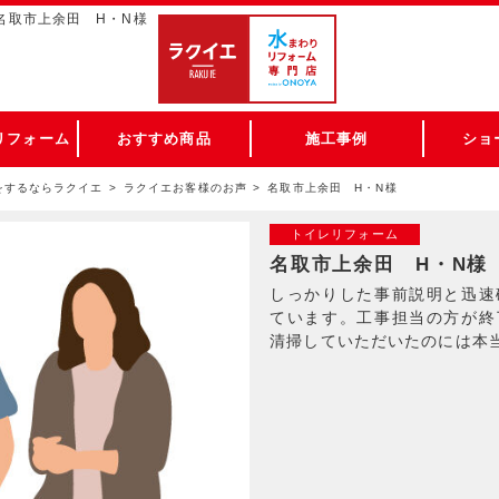
 名取市上余田 H・N様
リフォーム
おすすめ商品
施工事例
ショ
をするならラクイエ
ラクイエお客様のお声
名取市上余田 H・N様
トイレリフォーム
名取市上余田 H・N様
しっかりした事前説明と迅速
ています。工事担当の方が終
清掃していただいたのには本