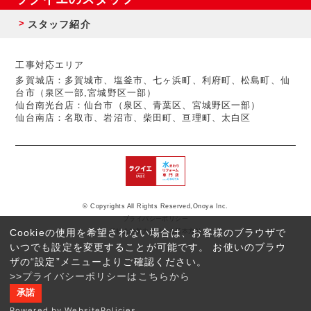
スタッフ紹介
工事対応エリア
多賀城店：多賀城市、塩釜市、七ヶ浜町、利府町、松島町、仙
台市（泉区一部,宮城野区一部）
仙台南光台店：仙台市（泉区、青葉区、宮城野区一部）
仙台南店：名取市、岩沼市、柴田町、亘理町、太白区
© Copyrights All Rights Reserved,Onoya Inc.
プライバシーポリシー
Cookieの使用を希望されない場合は、お客様のブラウザで
反社会的勢力に対する基本方針
いつでも設定を変更することが可能です。 お使いのブラウ
ザの“設定”メニューよりご確認ください。
>>プライバシーポリシーはこちらから
承諾
Powered by WebsitePolicies