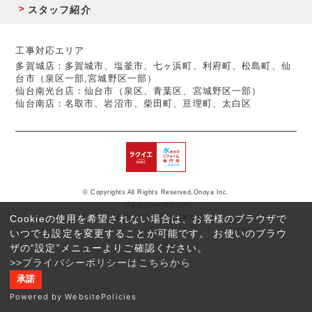
スタッフ紹介
工事対応エリア
多賀城店：多賀城市、塩釜市、七ヶ浜町、利府町、松島町、仙
台市（泉区一部,宮城野区一部）
仙台南光台店：仙台市（泉区、青葉区、宮城野区一部）
仙台南店：名取市、岩沼市、柴田町、亘理町、太白区
© Copyrights All Rights Reserved,Onoya Inc.
プライバシーポリシー
Cookieの使用を希望されない場合は、お客様のブラウザで
反社会的勢力に対する基本方針
いつでも設定を変更することが可能です。 お使いのブラウ
ザの“設定”メニューよりご確認ください。
>>プライバシーポリシーはこちらから
承諾
Powered by WebsitePolicies