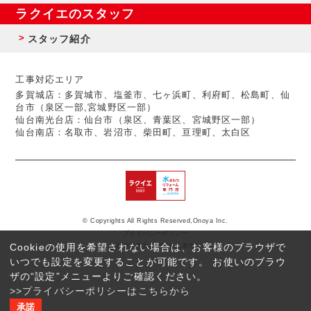
ラクイエのスタッフ
スタッフ紹介
工事対応エリア
多賀城店：多賀城市、塩釜市、七ヶ浜町、利府町、松島町、仙
台市（泉区一部,宮城野区一部）
仙台南光台店：仙台市（泉区、青葉区、宮城野区一部）
仙台南店：名取市、岩沼市、柴田町、亘理町、太白区
© Copyrights All Rights Reserved,Onoya Inc.
プライバシーポリシー
Cookieの使用を希望されない場合は、お客様のブラウザで
反社会的勢力に対する基本方針
いつでも設定を変更することが可能です。 お使いのブラウ
ザの“設定”メニューよりご確認ください。
>>プライバシーポリシーはこちらから
承諾