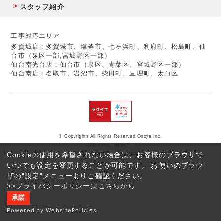
スタッフ紹介
工事対応エリア
多賀城店：多賀城市、塩釜市、七ヶ浜町、利府町、松島町、仙
台市（泉区一部,宮城野区一部）
仙台南光台店：仙台市（泉区、青葉区、宮城野区一部）
仙台南店：名取市、岩沼市、柴田町、亘理町、太白区
© Copyrights All Rights Reserved,Onoya Inc.
プライバシーポリシー
Cookieの使用を希望されない場合は、お客様のブラウザで
反社会的勢力に対する基本方針
いつでも設定を変更することが可能です。 お使いのブラウ
ザの“設定”メニューよりご確認ください。
>>プライバシーポリシーはこちらから
承諾
Powered by WebsitePolicies