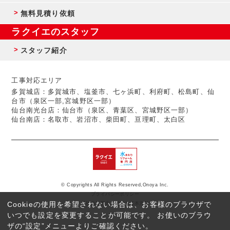
無料見積り依頼
ラクイエのスタッフ
スタッフ紹介
工事対応エリア
多賀城店：多賀城市、塩釜市、七ヶ浜町、利府町、松島町、仙
台市（泉区一部,宮城野区一部）
仙台南光台店：仙台市（泉区、青葉区、宮城野区一部）
仙台南店：名取市、岩沼市、柴田町、亘理町、太白区
© Copyrights All Rights Reserved,Onoya Inc.
プライバシーポリシー
Cookieの使用を希望されない場合は、お客様のブラウザで
反社会的勢力に対する基本方針
いつでも設定を変更することが可能です。 お使いのブラウ
ザの“設定”メニューよりご確認ください。