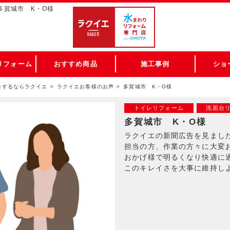
多賀城市 K・O様
リフォーム
おすすめ商品
施工事例
ショ
をするならラクイエ
ラクイエお客様のお声
多賀城市 K・O様
トイレリフォーム
洗面台
多賀城市 K・O様
ラクイエの新聞広告を見まし
担当の方、作業の方々に大変
おかげ様で明るくなり快適に
このキレイさを大事に維持し