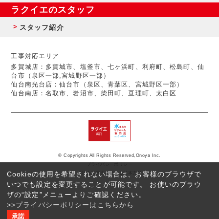
ラクイエのスタッフ
スタッフ紹介
工事対応エリア
多賀城店：多賀城市、塩釜市、七ヶ浜町、利府町、松島町、仙
台市（泉区一部,宮城野区一部）
仙台南光台店：仙台市（泉区、青葉区、宮城野区一部）
仙台南店：名取市、岩沼市、柴田町、亘理町、太白区
© Copyrights All Rights Reserved,Onoya Inc.
プライバシーポリシー
Cookieの使用を希望されない場合は、お客様のブラウザで
反社会的勢力に対する基本方針
いつでも設定を変更することが可能です。 お使いのブラウ
ザの“設定”メニューよりご確認ください。
>>プライバシーポリシーはこちらから
承諾