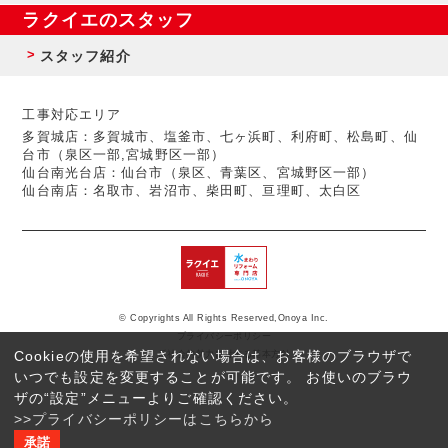
ラクイエのスタッフ
スタッフ紹介
工事対応エリア
多賀城店：多賀城市、塩釜市、七ヶ浜町、利府町、松島町、仙
台市（泉区一部,宮城野区一部）
仙台南光台店：仙台市（泉区、青葉区、宮城野区一部）
仙台南店：名取市、岩沼市、柴田町、亘理町、太白区
© Copyrights All Rights Reserved,Onoya Inc.
プライバシーポリシー
Cookieの使用を希望されない場合は、お客様のブラウザで
反社会的勢力に対する基本方針
いつでも設定を変更することが可能です。 お使いのブラウ
ザの“設定”メニューよりご確認ください。
>>プライバシーポリシーはこちらから
承諾