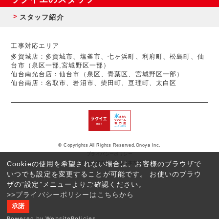
スタッフ紹介
工事対応エリア
多賀城店：多賀城市、塩釜市、七ヶ浜町、利府町、松島町、仙
台市（泉区一部,宮城野区一部）
仙台南光台店：仙台市（泉区、青葉区、宮城野区一部）
仙台南店：名取市、岩沼市、柴田町、亘理町、太白区
© Copyrights All Rights Reserved,Onoya Inc.
プライバシーポリシー
Cookieの使用を希望されない場合は、お客様のブラウザで
反社会的勢力に対する基本方針
いつでも設定を変更することが可能です。 お使いのブラウ
ザの“設定”メニューよりご確認ください。
>>プライバシーポリシーはこちらから
承諾
Powered by WebsitePolicies