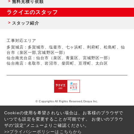
無料見積り依頼
ラクイエのスタッフ
スタッフ紹介
工事対応エリア
多賀城店：多賀城市、塩釜市、七ヶ浜町、利府町、松島町、仙
台市（泉区一部,宮城野区一部）
仙台南光台店：仙台市（泉区、青葉区、宮城野区一部）
仙台南店：名取市、岩沼市、柴田町、亘理町、太白区
© Copyrights All Rights Reserved,Onoya Inc.
プライバシーポリシー
Cookieの使用を希望されない場合は、お客様のブラウザで
反社会的勢力に対する基本方針
いつでも設定を変更することが可能です。 お使いのブラウ
ザの“設定”メニューよりご確認ください。
>>プライバシーポリシーはこちらから