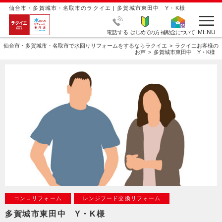
仙台市・多賀城市・名取市のラクイエ | 多賀城市東田中 Y・K様
MENU
電話する
はじめての方
補助金について
仙台市・多賀城市・名取市で水回りリフォームをするならラクイエ
ラクイエお客様の
お声
多賀城市東田中 Y・K様
コンロリフォーム
レンジフード交換リフォーム
多賀城市東田中 Y・K様