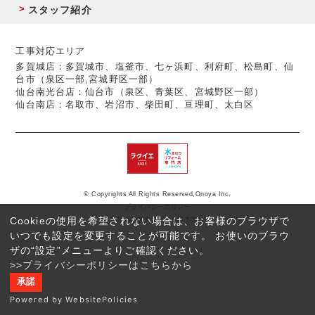
スタッフ紹介
工事対応エリア
多賀城店：多賀城市、塩釜市、七ヶ浜町、利府町、松島町、仙
台市（泉区一部,宮城野区一部）
仙台南光台店：仙台市（泉区、青葉区、宮城野区一部）
仙台南店：名取市、岩沼市、柴田町、亘理町、太白区
© Copyrights All Rights Reserved,Onoya Inc.
プライバシーポリシー
Cookieの使用を希望されない場合は、お客様のブラウザで
反社会的勢力に対する基本方針
いつでも設定を変更することが可能です。 お使いのブラウ
ザの“設定”メニューよりご確認ください。
>>プライバシーポリシーはこちらから
承諾
Powered by WebsitePolicies