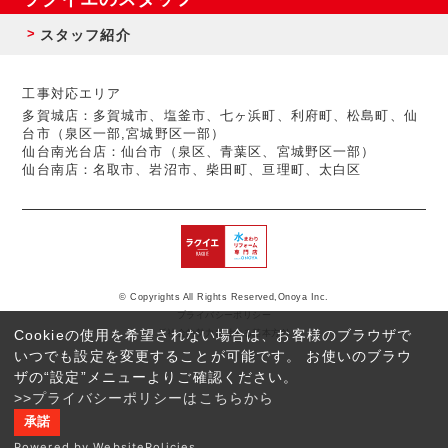
スタッフ紹介
工事対応エリア
多賀城店：多賀城市、塩釜市、七ヶ浜町、利府町、松島町、仙
台市（泉区一部,宮城野区一部）
仙台南光台店：仙台市（泉区、青葉区、宮城野区一部）
仙台南店：名取市、岩沼市、柴田町、亘理町、太白区
© Copyrights All Rights Reserved,Onoya Inc.
プライバシーポリシー
Cookieの使用を希望されない場合は、お客様のブラウザで
反社会的勢力に対する基本方針
いつでも設定を変更することが可能です。 お使いのブラウ
ザの“設定”メニューよりご確認ください。
>>プライバシーポリシーはこちらから
承諾
Powered by WebsitePolicies