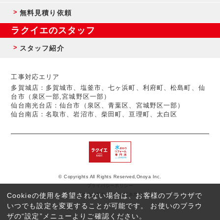
無料見積り依頼
ラクイエのスタッフ
スタッフ紹介
工事対応エリア
多賀城店：多賀城市、塩釜市、七ヶ浜町、利府町、松島町、仙
台市（泉区一部,宮城野区一部）
仙台南光台店：仙台市（泉区、青葉区、宮城野区一部）
仙台南店：名取市、岩沼市、柴田町、亘理町、太白区
© Copyrights All Rights Reserved,Onoya Inc.
プライバシーポリシー
Cookieの使用を希望されない場合は、お客様のブラウザで
反社会的勢力に対する基本方針
いつでも設定を変更することが可能です。 お使いのブラウ
ザの“設定”メニューよりご確認ください。