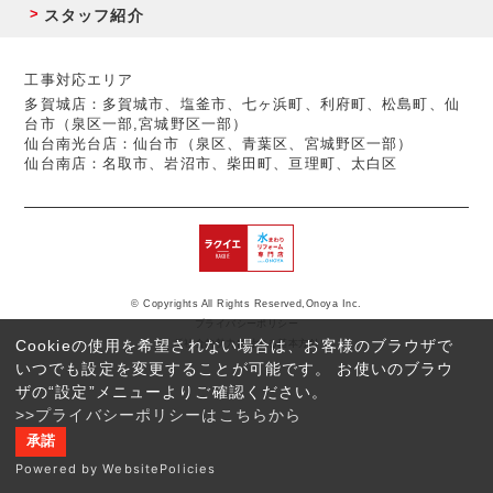
スタッフ紹介
工事対応エリア
多賀城店：多賀城市、塩釜市、七ヶ浜町、利府町、松島町、仙
台市（泉区一部,宮城野区一部）
仙台南光台店：仙台市（泉区、青葉区、宮城野区一部）
仙台南店：名取市、岩沼市、柴田町、亘理町、太白区
© Copyrights All Rights Reserved,Onoya Inc.
プライバシーポリシー
Cookieの使用を希望されない場合は、お客様のブラウザで
反社会的勢力に対する基本方針
いつでも設定を変更することが可能です。 お使いのブラウ
ザの“設定”メニューよりご確認ください。
>>プライバシーポリシーはこちらから
承諾
Powered by WebsitePolicies