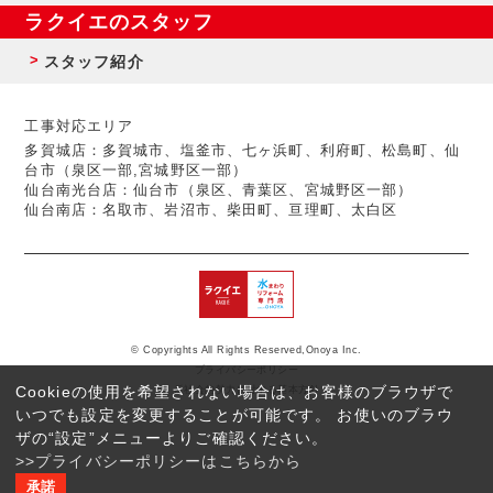
ラクイエのスタッフ
スタッフ紹介
工事対応エリア
多賀城店：多賀城市、塩釜市、七ヶ浜町、利府町、松島町、仙
台市（泉区一部,宮城野区一部）
仙台南光台店：仙台市（泉区、青葉区、宮城野区一部）
仙台南店：名取市、岩沼市、柴田町、亘理町、太白区
© Copyrights All Rights Reserved,Onoya Inc.
プライバシーポリシー
Cookieの使用を希望されない場合は、お客様のブラウザで
反社会的勢力に対する基本方針
いつでも設定を変更することが可能です。 お使いのブラウ
ザの“設定”メニューよりご確認ください。
>>プライバシーポリシーはこちらから
承諾