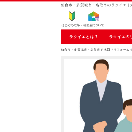
仙台市・多賀城市・名取市のラクイエ | 
はじめての方
へ
補助金について
ラクイエとは？
ラクイエの
仙台市・多賀城市・名取市で水回りリフォーム