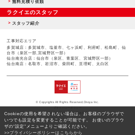
無料見積り依頼
ラクイエのスタッフ
スタッフ紹介
工事対応エリア
多賀城店：多賀城市、塩釜市、七ヶ浜町、利府町、松島町、仙
台市（泉区一部,宮城野区一部）
仙台南光台店：仙台市（泉区、青葉区、宮城野区一部）
仙台南店：名取市、岩沼市、柴田町、亘理町、太白区
© Copyrights All Rights Reserved,Onoya Inc.
プライバシーポリシー
Cookieの使用を希望されない場合は、お客様のブラウザで
反社会的勢力に対する基本方針
いつでも設定を変更することが可能です。 お使いのブラウ
ザの“設定”メニューよりご確認ください。
>>プライバシーポリシーはこちらから