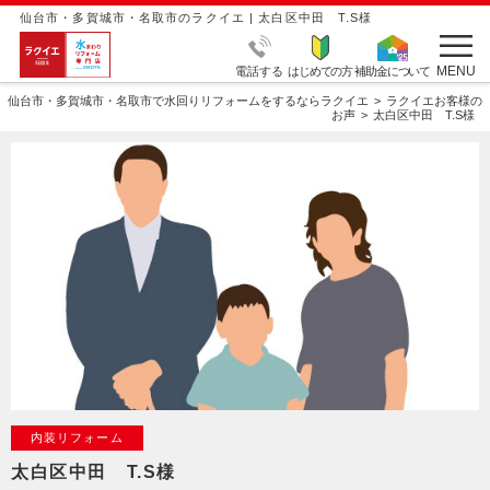
仙台市・多賀城市・名取市のラクイエ | 太白区中田 T.S様
MENU
電話する
はじめての方
補助金について
仙台市・多賀城市・名取市で水回りリフォームをするならラクイエ
ラクイエお客様の
お声
太白区中田 T.S様
内装リフォーム
太白区中田 T.S様