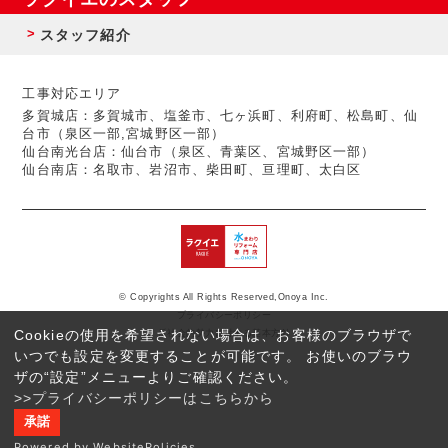
スタッフ紹介
工事対応エリア
多賀城店：多賀城市、塩釜市、七ヶ浜町、利府町、松島町、仙
台市（泉区一部,宮城野区一部）
仙台南光台店：仙台市（泉区、青葉区、宮城野区一部）
仙台南店：名取市、岩沼市、柴田町、亘理町、太白区
© Copyrights All Rights Reserved,Onoya Inc.
プライバシーポリシー
Cookieの使用を希望されない場合は、お客様のブラウザで
反社会的勢力に対する基本方針
いつでも設定を変更することが可能です。 お使いのブラウ
ザの“設定”メニューよりご確認ください。
>>プライバシーポリシーはこちらから
承諾
Powered by WebsitePolicies