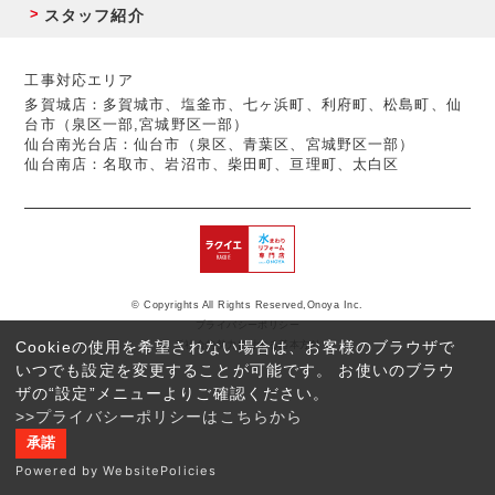
スタッフ紹介
工事対応エリア
多賀城店：多賀城市、塩釜市、七ヶ浜町、利府町、松島町、仙
台市（泉区一部,宮城野区一部）
仙台南光台店：仙台市（泉区、青葉区、宮城野区一部）
仙台南店：名取市、岩沼市、柴田町、亘理町、太白区
© Copyrights All Rights Reserved,Onoya Inc.
プライバシーポリシー
Cookieの使用を希望されない場合は、お客様のブラウザで
反社会的勢力に対する基本方針
いつでも設定を変更することが可能です。 お使いのブラウ
ザの“設定”メニューよりご確認ください。
>>プライバシーポリシーはこちらから
承諾
Powered by WebsitePolicies