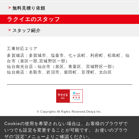
無料見積り依頼
ラクイエのスタッフ
スタッフ紹介
工事対応エリア
多賀城店：多賀城市、塩釜市、七ヶ浜町、利府町、松島町、仙
台市（泉区一部,宮城野区一部）
仙台南光台店：仙台市（泉区、青葉区、宮城野区一部）
仙台南店：名取市、岩沼市、柴田町、亘理町、太白区
© Copyrights All Rights Reserved,Onoya Inc.
プライバシーポリシー
Cookieの使用を希望されない場合は、お客様のブラウザで
反社会的勢力に対する基本方針
いつでも設定を変更することが可能です。 お使いのブラウ
ザの“設定”メニューよりご確認ください。