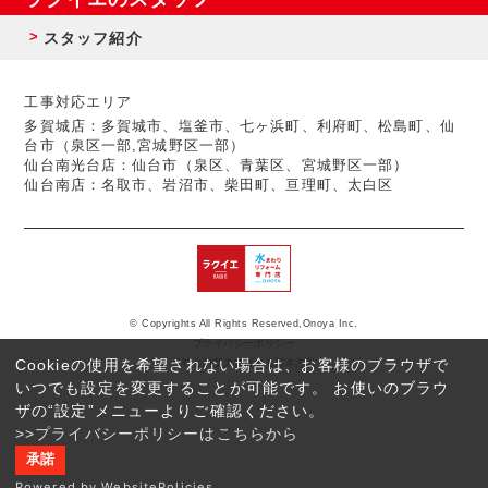
スタッフ紹介
工事対応エリア
多賀城店：多賀城市、塩釜市、七ヶ浜町、利府町、松島町、仙
台市（泉区一部,宮城野区一部）
仙台南光台店：仙台市（泉区、青葉区、宮城野区一部）
仙台南店：名取市、岩沼市、柴田町、亘理町、太白区
© Copyrights All Rights Reserved,Onoya Inc.
プライバシーポリシー
Cookieの使用を希望されない場合は、お客様のブラウザで
反社会的勢力に対する基本方針
いつでも設定を変更することが可能です。 お使いのブラウ
ザの“設定”メニューよりご確認ください。
>>プライバシーポリシーはこちらから
承諾
Powered by WebsitePolicies