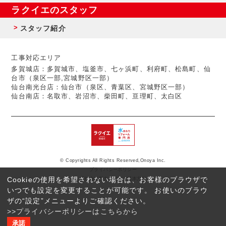
ラクイエのスタッフ
スタッフ紹介
工事対応エリア
多賀城店：多賀城市、塩釜市、七ヶ浜町、利府町、松島町、仙
台市（泉区一部,宮城野区一部）
仙台南光台店：仙台市（泉区、青葉区、宮城野区一部）
仙台南店：名取市、岩沼市、柴田町、亘理町、太白区
© Copyrights All Rights Reserved,Onoya Inc.
プライバシーポリシー
Cookieの使用を希望されない場合は、お客様のブラウザで
反社会的勢力に対する基本方針
いつでも設定を変更することが可能です。 お使いのブラウ
ザの“設定”メニューよりご確認ください。
>>プライバシーポリシーはこちらから
承諾