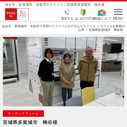
仙台市・多賀城市・名取市のラクイエ | 宮城県多賀城市 蜂谷様
MENU
電話する
はじめての方
補助金について
仙台市・多賀城市・名取市で水回りリフォームをするならラクイエ
ラクイエお客様の
お声
宮城県多賀城市 蜂谷様
キッチンリフォーム
宮城県多賀城市 蜂谷様