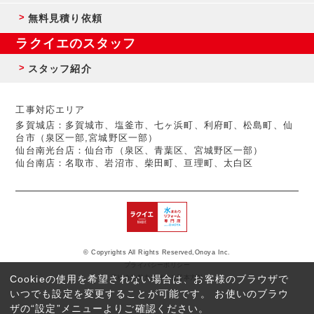
無料見積り依頼
ラクイエのスタッフ
スタッフ紹介
工事対応エリア
多賀城店：多賀城市、塩釜市、七ヶ浜町、利府町、松島町、仙
台市（泉区一部,宮城野区一部）
仙台南光台店：仙台市（泉区、青葉区、宮城野区一部）
仙台南店：名取市、岩沼市、柴田町、亘理町、太白区
© Copyrights All Rights Reserved,Onoya Inc.
プライバシーポリシー
Cookieの使用を希望されない場合は、お客様のブラウザで
反社会的勢力に対する基本方針
いつでも設定を変更することが可能です。 お使いのブラウ
ザの“設定”メニューよりご確認ください。