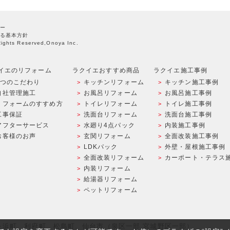
ー
る基本方針
Rights Reserved,Onoya Inc.
イエのリフォーム
ラクイエおすすめ商品
ラクイエ施工事例
9つのこだわり
キッチンリフォーム
キッチン施工事例
自社管理施工
お風呂リフォーム
お風呂施工事例
リフォームのすすめ方
トイレリフォーム
トイレ施工事例
工事保証
洗面台リフォーム
洗面台施工事例
アフターサービス
水廻り4点パック
内装施工事例
お客様のお声
玄関リフォーム
全面改装施工事例
LDKパック
外壁・屋根施工事例
全面改装リフォーム
カーポート・テラス
内装リフォーム
給湯器リフォーム
ペットリフォーム
ヶ浜町、利府町、松島町、仙台市（泉区一部,宮城野区一部）