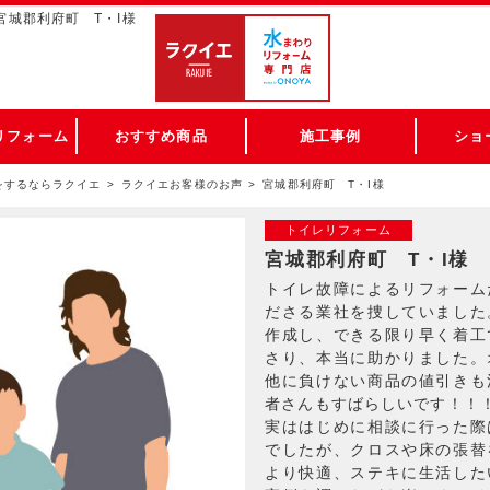
宮城郡利府町 T・I様
リフォーム
おすすめ商品
施工事例
ショ
をするならラクイエ
ラクイエお客様のお声
宮城郡利府町 T・I様
トイレリフォーム
宮城郡利府町 T・I様
トイレ故障によるリフォーム
ださる業社を捜していました
作成し、できる限り早く着工
さり、本当に助かりました。
他に負けない商品の値引きも
者さんもすばらしいです！！
実ははじめに相談に行った際
でしたが、クロスや床の張替
より快適、ステキに生活した