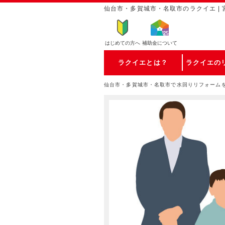
仙台市・多賀城市・名取市のラクイエ | 
はじめての方
へ
補助金について
ラクイエとは？
ラクイエの
仙台市・多賀城市・名取市で水回りリフォーム