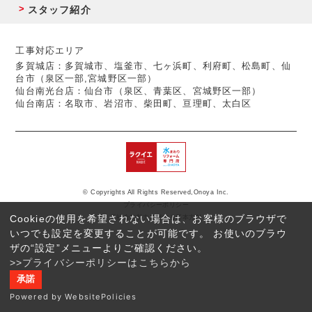
スタッフ紹介
工事対応エリア
多賀城店：多賀城市、塩釜市、七ヶ浜町、利府町、松島町、仙
台市（泉区一部,宮城野区一部）
仙台南光台店：仙台市（泉区、青葉区、宮城野区一部）
仙台南店：名取市、岩沼市、柴田町、亘理町、太白区
© Copyrights All Rights Reserved,Onoya Inc.
プライバシーポリシー
Cookieの使用を希望されない場合は、お客様のブラウザで
反社会的勢力に対する基本方針
いつでも設定を変更することが可能です。 お使いのブラウ
ザの“設定”メニューよりご確認ください。
>>プライバシーポリシーはこちらから
承諾
Powered by WebsitePolicies