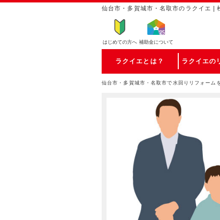
仙台市・多賀城市・名取市のラクイエ | 
はじめての方
へ
補助金について
ラクイエとは？
ラクイエの
仙台市・多賀城市・名取市で水回りリフォーム