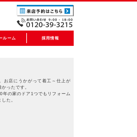
ールーム
採用情報
。お店にうかがって着工～仕上が
難かったです。
0年の家のドア1つでもリフォーム
ました。