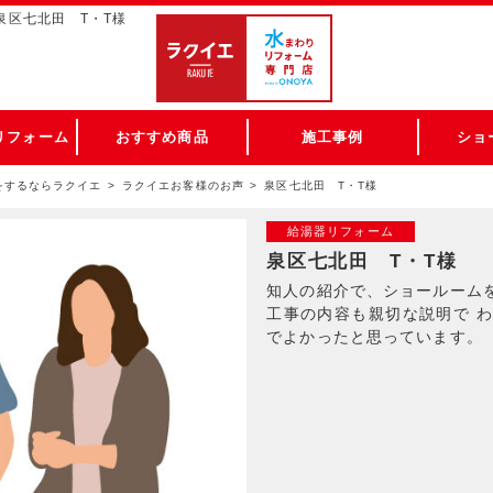
泉区七北田 T・T様
リフォーム
おすすめ商品
施工事例
ショ
をするならラクイエ
ラクイエお客様のお声
泉区七北田 T・T様
給湯器リフォーム
泉区七北田 T・T様
知人の紹介で、ショールームを
工事の内容も親切な説明で 
でよかったと思っています。