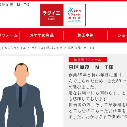
泉区加茂 M・T様
リフォーム
おすすめ商品
施工事例
ショ
をするならラクイエ
ラクイエお客様のお声
泉区加茂 M・T様
給湯器リフォーム
泉区加茂 M・T様
創業85年と長い年月に渡り
んでこられたため、また89`
め選びました。
急なお願いにも関わらず、と
も感謝しております。
担当者の方、そして給湯器を
とても心のこもったお仕事を
ました。おかげさまで快適に