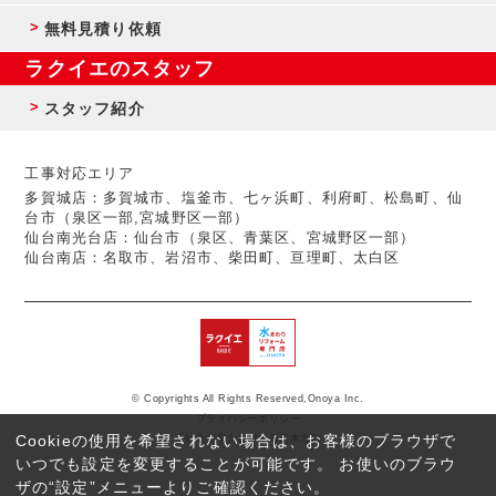
無料見積り依頼
ラクイエのスタッフ
スタッフ紹介
工事対応エリア
多賀城店：多賀城市、塩釜市、七ヶ浜町、利府町、松島町、仙
台市（泉区一部,宮城野区一部）
仙台南光台店：仙台市（泉区、青葉区、宮城野区一部）
仙台南店：名取市、岩沼市、柴田町、亘理町、太白区
© Copyrights All Rights Reserved,Onoya Inc.
プライバシーポリシー
Cookieの使用を希望されない場合は、お客様のブラウザで
反社会的勢力に対する基本方針
いつでも設定を変更することが可能です。 お使いのブラウ
ザの“設定”メニューよりご確認ください。