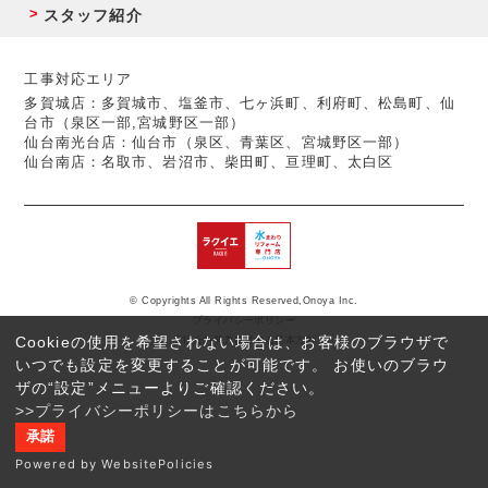
スタッフ紹介
工事対応エリア
多賀城店：多賀城市、塩釜市、七ヶ浜町、利府町、松島町、仙
台市（泉区一部,宮城野区一部）
仙台南光台店：仙台市（泉区、青葉区、宮城野区一部）
仙台南店：名取市、岩沼市、柴田町、亘理町、太白区
© Copyrights All Rights Reserved,Onoya Inc.
プライバシーポリシー
Cookieの使用を希望されない場合は、お客様のブラウザで
反社会的勢力に対する基本方針
いつでも設定を変更することが可能です。 お使いのブラウ
ザの“設定”メニューよりご確認ください。
>>プライバシーポリシーはこちらから
承諾
Powered by WebsitePolicies