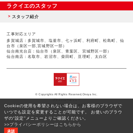
ラクイエのスタッフ
スタッフ紹介
工事対応エリア
多賀城店：多賀城市、塩釜市、七ヶ浜町、利府町、松島町、仙
台市（泉区一部,宮城野区一部）
仙台南光台店：仙台市（泉区、青葉区、宮城野区一部）
仙台南店：名取市、岩沼市、柴田町、亘理町、太白区
© Copyrights All Rights Reserved,Onoya Inc.
プライバシーポリシー
Cookieの使用を希望されない場合は、お客様のブラウザで
反社会的勢力に対する基本方針
いつでも設定を変更することが可能です。 お使いのブラウ
ザの“設定”メニューよりご確認ください。
>>プライバシーポリシーはこちらから
承諾