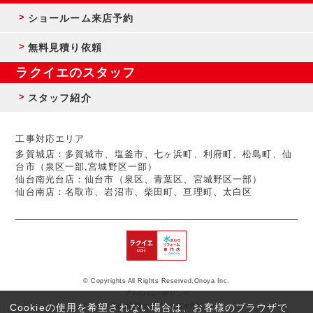
ショールーム来店予約
無料見積り依頼
ラクイエのスタッフ
スタッフ紹介
工事対応エリア
多賀城店：多賀城市、塩釜市、七ヶ浜町、利府町、松島町、仙
台市（泉区一部,宮城野区一部）
仙台南光台店：仙台市（泉区、青葉区、宮城野区一部）
仙台南店：名取市、岩沼市、柴田町、亘理町、太白区
© Copyrights All Rights Reserved,Onoya Inc.
プライバシーポリシー
Cookieの使用を希望されない場合は、お客様のブラウザで
反社会的勢力に対する基本方針