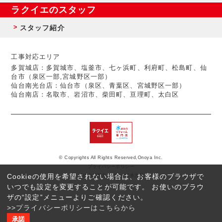
ラクイエのスタッフ
スタッフ紹介
工事対応エリア
多賀城店：多賀城市、塩釜市、七ヶ浜町、利府町、松島町、仙
台市（泉区一部,宮城野区一部）
仙台南光台店：仙台市（泉区、青葉区、宮城野区一部）
仙台南店：名取市、岩沼市、柴田町、亘理町、太白区
© Copyrights All Rights Reserved,Onoya Inc.
プライバシーポリシー
Cookieの使用を希望されない場合は、お客様のブラウザで
反社会的勢力に対する基本方針
いつでも設定を変更することが可能です。 お使いのブラウ
ザの“設定”メニューよりご確認ください。
>>プライバシーポリシーはこちらから
承諾