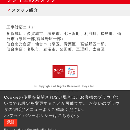
スタッフ紹介
工事対応エリア
多賀城店：多賀城市、塩釜市、七ヶ浜町、利府町、松島町、仙
台市（泉区一部,宮城野区一部）
仙台南光台店：仙台市（泉区、青葉区、宮城野区一部）
仙台南店：名取市、岩沼市、柴田町、亘理町、太白区
© Copyrights All Rights Reserved,Onoya Inc.
プライバシーポリシー
Cookieの使用を希望されない場合は、お客様のブラウザで
反社会的勢力に対する基本方針
いつでも設定を変更することが可能です。 お使いのブラウ
ザの“設定”メニューよりご確認ください。
>>プライバシーポリシーはこちらから
承諾
Powered by WebsitePolicies