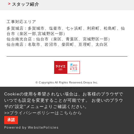
スタッフ紹介
工事対応エリア
多賀城店：多賀城市、塩釜市、七ヶ浜町、利府町、松島町、仙
台市（泉区一部,宮城野区一部）
仙台南光台店：仙台市（泉区、青葉区、宮城野区一部）
仙台南店：名取市、岩沼市、柴田町、亘理町、太白区
© Copyrights All Rights Reserved,Onoya Inc.
プライバシーポリシー
Cookieの使用を希望されない場合は、お客様のブラウザで
反社会的勢力に対する基本方針
いつでも設定を変更することが可能です。 お使いのブラウ
ザの“設定”メニューよりご確認ください。
>>プライバシーポリシーはこちらから
承諾
Powered by WebsitePolicies