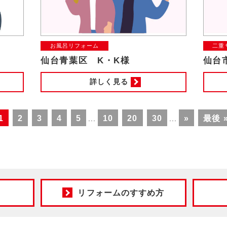
お風呂リフォーム
二重
仙台青葉区 K・K様
仙台
詳しく見る
1
2
3
4
5
10
20
30
»
最後 
...
...
リフォームのすすめ方