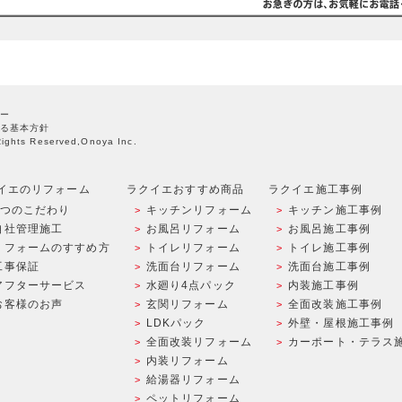
ー
る基本方針
Rights Reserved,Onoya Inc.
イエのリフォーム
ラクイエおすすめ商品
ラクイエ施工事例
9つのこだわり
キッチンリフォーム
キッチン施工事例
自社管理施工
お風呂リフォーム
お風呂施工事例
リフォームのすすめ方
トイレリフォーム
トイレ施工事例
工事保証
洗面台リフォーム
洗面台施工事例
アフターサービス
水廻り4点パック
内装施工事例
お客様のお声
玄関リフォーム
全面改装施工事例
LDKパック
外壁・屋根施工事例
全面改装リフォーム
カーポート・テラス
内装リフォーム
給湯器リフォーム
ペットリフォーム