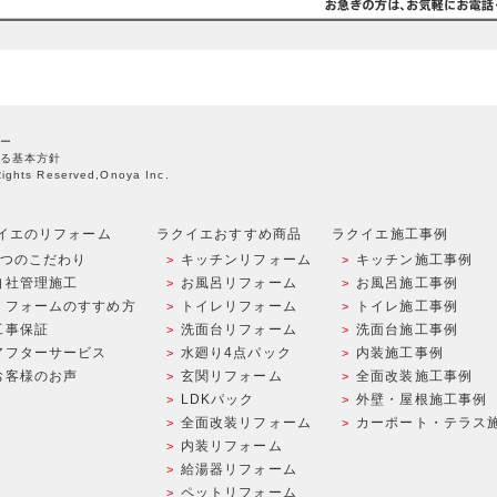
ー
る基本方針
Rights Reserved,Onoya Inc.
イエのリフォーム
ラクイエおすすめ商品
ラクイエ施工事例
9つのこだわり
キッチンリフォーム
キッチン施工事例
自社管理施工
お風呂リフォーム
お風呂施工事例
リフォームのすすめ方
トイレリフォーム
トイレ施工事例
工事保証
洗面台リフォーム
洗面台施工事例
アフターサービス
水廻り4点パック
内装施工事例
お客様のお声
玄関リフォーム
全面改装施工事例
LDKパック
外壁・屋根施工事例
全面改装リフォーム
カーポート・テラス
内装リフォーム
給湯器リフォーム
ペットリフォーム