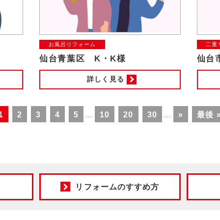
お風呂リフォーム
二重
仙台青葉区 K・K様
仙台
詳しく見る
1
2
3
4
5
10
20
30
»
最後 
...
...
リフォームのすすめ方