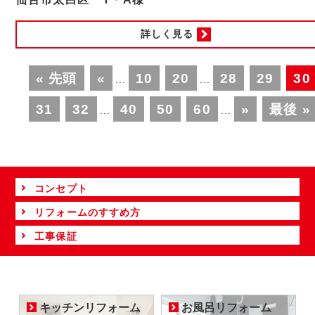
詳しく見る
« 先頭
«
10
20
28
29
30
...
...
31
32
40
50
60
»
最後 »
...
...
コンセプト
リフォームのすすめ方
工事保証
キッチンリフォーム
お風呂リフォーム