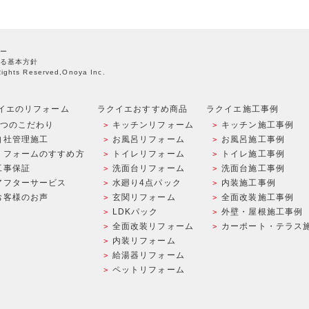
ー
る基本方針
Rights Reserved,Onoya Inc.
イエのリフォーム
ラクイエおすすめ商品
ラクイエ施工事例
9つのこだわり
キッチンリフォーム
キッチン施工事例
自社管理施工
お風呂リフォーム
お風呂施工事例
リフォームのすすめ方
トイレリフォーム
トイレ施工事例
工事保証
洗面台リフォーム
洗面台施工事例
アフターサービス
水廻り4点パック
内装施工事例
お客様のお声
玄関リフォーム
全面改装施工事例
LDKパック
外壁・屋根施工事例
全面改装リフォーム
カーポート・テラス
内装リフォーム
給湯器リフォーム
ペットリフォーム